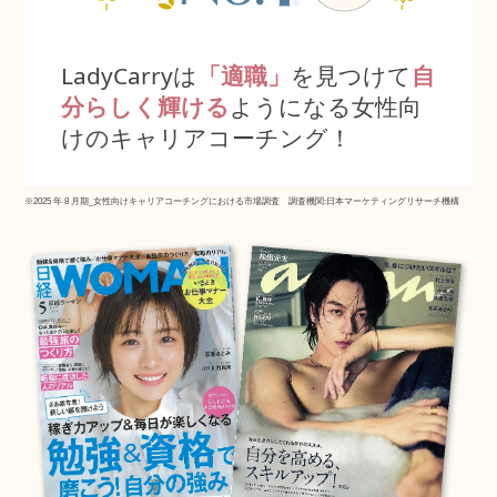
LadyCarry
は
「適職」
を見つけて
自
分らしく輝ける
ようになる女性向
けのキャリアコーチング！
※2025 年 8 月期_女性向けキャリアコーチングにおける市場調査 調査機関:日本マーケティングリサーチ機構