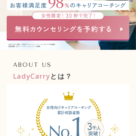
ABOUT US
LadyCarry
とは？